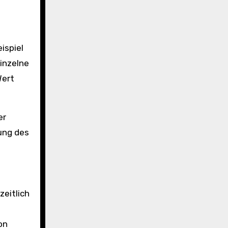
ispiel
inzelne
Wert
er
rung des
zeitlich
on