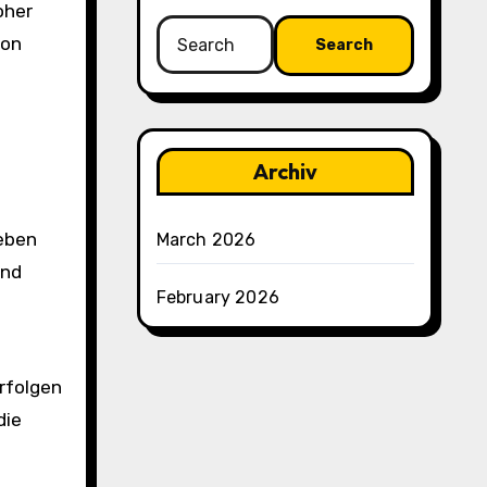
oher
Search
ion
for:
Archiv
geben
March 2026
end
February 2026
erfolgen
die