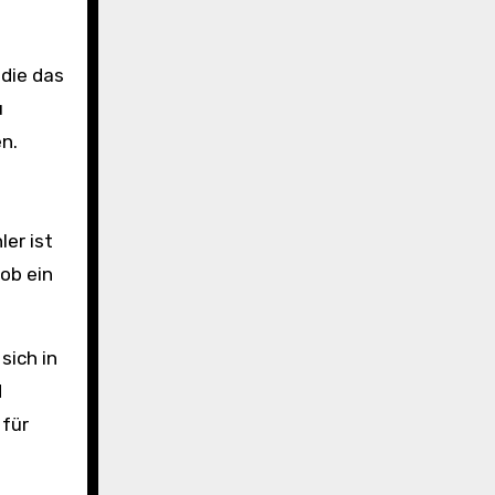
 die das
u
n.
ler ist
ob ein
sich in
d
 für