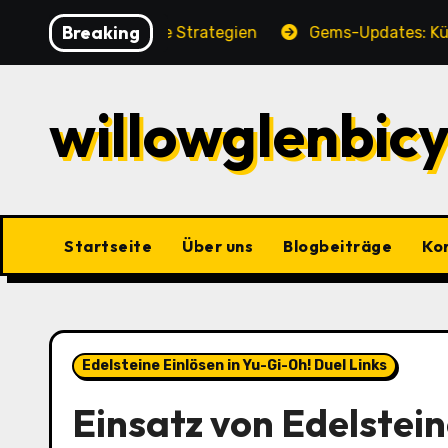
Skip
Breaking
angfristige Strategien
Gems-Updates: Kürzliche Änd
to
content
willowglenbic
Startseite
Über uns
Blogbeiträge
Ko
Edelsteine Einlösen in Yu-Gi-Oh! Duel Links
Einsatz von Edelstei