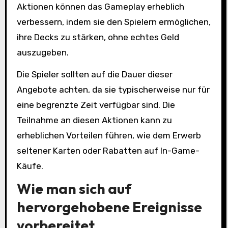
Aktionen können das Gameplay erheblich
verbessern, indem sie den Spielern ermöglichen,
ihre Decks zu stärken, ohne echtes Geld
auszugeben.
Die Spieler sollten auf die Dauer dieser
Angebote achten, da sie typischerweise nur für
eine begrenzte Zeit verfügbar sind. Die
Teilnahme an diesen Aktionen kann zu
erheblichen Vorteilen führen, wie dem Erwerb
seltener Karten oder Rabatten auf In-Game-
Käufe.
Wie man sich auf
hervorgehobene Ereignisse
vorbereitet