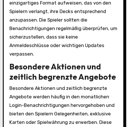
einzigartiges Format aufweisen, das von den
Spielern verlangt, ihre Decks entsprechend
anzupassen. Die Spieler sollten die
Benachrichtigungen regelmäßig überprüfen, um
sicherzustellen, dass sie keine
Anmeldeschlüsse oder wichtigen Updates
verpassen.
Besondere Aktionen und
zeitlich begrenzte Angebote
Besondere Aktionen und zeitlich begrenzte
Angebote werden häufig in den monatlichen
Login-Benachrichtigungen hervorgehoben und
bieten den Spielern Gelegenheiten, exklusive
Karten oder Spielwährung zu erwerben. Diese