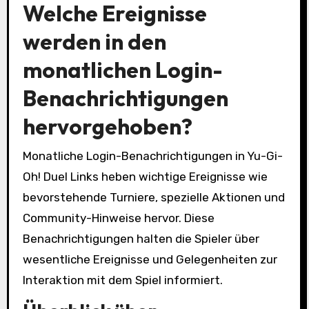
Welche Ereignisse
werden in den
monatlichen Login-
Benachrichtigungen
hervorgehoben?
Monatliche Login-Benachrichtigungen in Yu-Gi-
Oh! Duel Links heben wichtige Ereignisse wie
bevorstehende Turniere, spezielle Aktionen und
Community-Hinweise hervor. Diese
Benachrichtigungen halten die Spieler über
wesentliche Ereignisse und Gelegenheiten zur
Interaktion mit dem Spiel informiert.