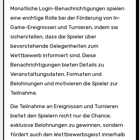
Monatliche Login-Benachrichtigungen spielen
eine wichtige Rolle bei der Förderung von In-
Game-Ereignissen und Turnieren, indem sie
sicherstellen, dass die Spieler über
bevorstehende Gelegenheiten zum
Wettbewerb informiert sind. Diese
Benachrichtigungen bieten Details zu
Veranstaltungsdaten, Formaten und
Belohnungen und motivieren die Spieler zur
Teilnahme.
Die Teilnahme an Ereignissen und Turnieren
bietet den Spielern nicht nur die Chance,
exklusive Belohnungen zu gewinnen, sondern
fördert auch den Wettbewerbsgeist innerhalb