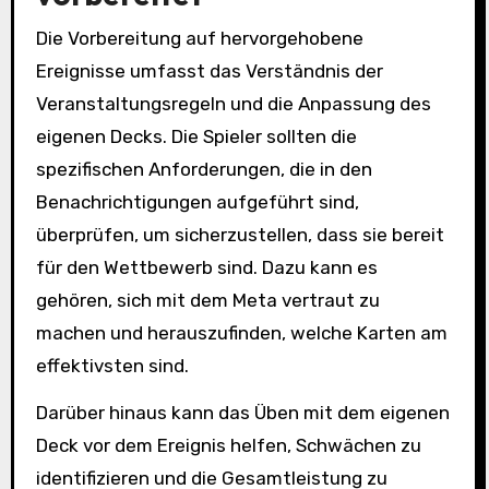
Die Vorbereitung auf hervorgehobene
Ereignisse umfasst das Verständnis der
Veranstaltungsregeln und die Anpassung des
eigenen Decks. Die Spieler sollten die
spezifischen Anforderungen, die in den
Benachrichtigungen aufgeführt sind,
überprüfen, um sicherzustellen, dass sie bereit
für den Wettbewerb sind. Dazu kann es
gehören, sich mit dem Meta vertraut zu
machen und herauszufinden, welche Karten am
effektivsten sind.
Darüber hinaus kann das Üben mit dem eigenen
Deck vor dem Ereignis helfen, Schwächen zu
identifizieren und die Gesamtleistung zu