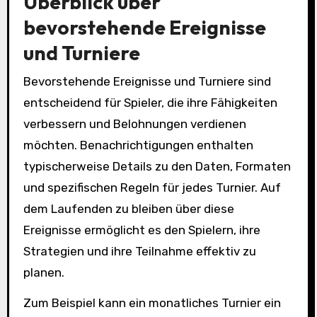
Überblick über
bevorstehende Ereignisse
und Turniere
Bevorstehende Ereignisse und Turniere sind
entscheidend für Spieler, die ihre Fähigkeiten
verbessern und Belohnungen verdienen
möchten. Benachrichtigungen enthalten
typischerweise Details zu den Daten, Formaten
und spezifischen Regeln für jedes Turnier. Auf
dem Laufenden zu bleiben über diese
Ereignisse ermöglicht es den Spielern, ihre
Strategien und ihre Teilnahme effektiv zu
planen.
Zum Beispiel kann ein monatliches Turnier ein