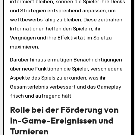
informiert bleiben, können die Spieler ihre Decks
und Strategien entsprechend anpassen, um
wettbewerbsfähig zu bleiben. Diese zeitnahen
Informationen helfen den Spielern, ihr
Vergnügen und ihre Effektivität im Spiel zu
maximieren.
Darüber hinaus ermutigen Benachrichtigungen
über neue Funktionen die Spieler, verschiedene
Aspekte des Spiels zu erkunden, was ihr
Gesamterlebnis verbessert und das Gameplay
frisch und aufregend hält.
Rolle bei der Förderung von
In-Game-Ereignissen und
Turnieren