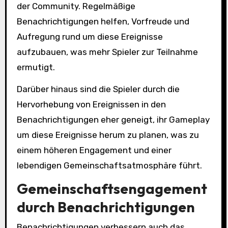
der Community. Regelmäßige
Benachrichtigungen helfen, Vorfreude und
Aufregung rund um diese Ereignisse
aufzubauen, was mehr Spieler zur Teilnahme
ermutigt.
Darüber hinaus sind die Spieler durch die
Hervorhebung von Ereignissen in den
Benachrichtigungen eher geneigt, ihr Gameplay
um diese Ereignisse herum zu planen, was zu
einem höheren Engagement und einer
lebendigen Gemeinschaftsatmosphäre führt.
Gemeinschaftsengagement
durch Benachrichtigungen
Benachrichtigungen verbessern auch das