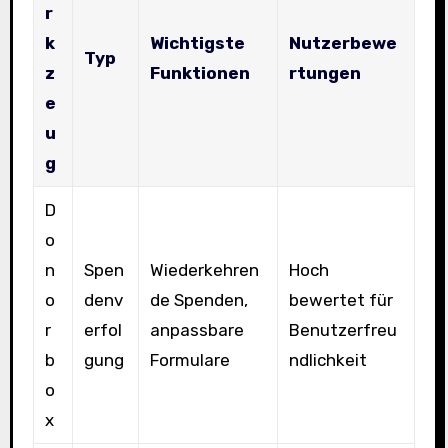
r
k
Wichtigste
Nutzerbewe
Typ
z
Funktionen
rtungen
e
u
g
D
o
n
Spen
Wiederkehren
Hoch
o
denv
de Spenden,
bewertet für
r
erfol
anpassbare
Benutzerfreu
b
gung
Formulare
ndlichkeit
o
x