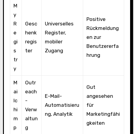
M
y
Positive
R
Gesc
Universelles
Rückmeldung
e
henk
Register,
en zur
gi
regis
mobiler
Benutzererfa
s
ter
Zugang
hrung
tr
y
M
Outr
Gut
ai
each
E-Mail-
angesehen
lc
-
Automatisieru
für
hi
Verw
ng, Analytik
Marketingfähi
m
altun
gkeiten
p
g