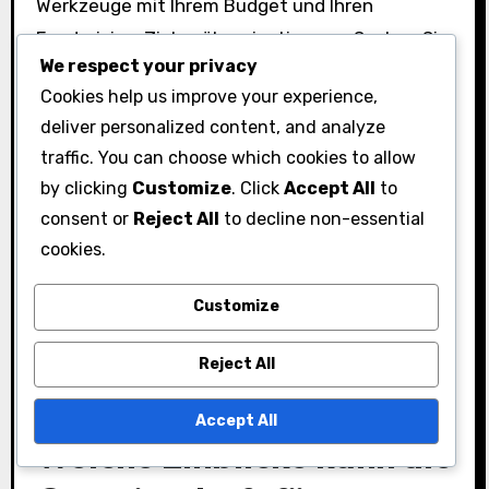
Werkzeuge mit Ihrem Budget und Ihren
Fundraising-Zielen übereinstimmen. Suchen Sie
We respect your privacy
nach Werkzeugen, die transparente
Cookies help us improve your experience,
Preismodelle anbieten, und vermeiden Sie
deliver personalized content, and analyze
versteckte Gebühren, um finanzielle Klarheit zu
traffic. You can choose which cookies to allow
gewährleisten.
by clicking
Customize
. Click
Accept All
to
consent or
Reject All
to decline non-essential
cookies.
Customize
Reject All
Accept All
Welche Einblicke kann die